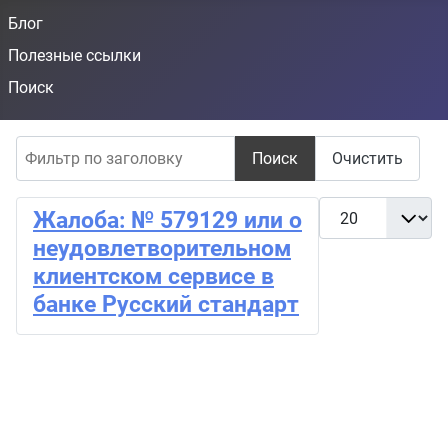
Блог
Полезные ссылки
Поиск
Фильтр по заголовку
Поиск
Очистить
Кол-во строк:
Жалоба: № 579129 или о
неудовлетворительном
клиентском сервисе в
банке Русский стандарт