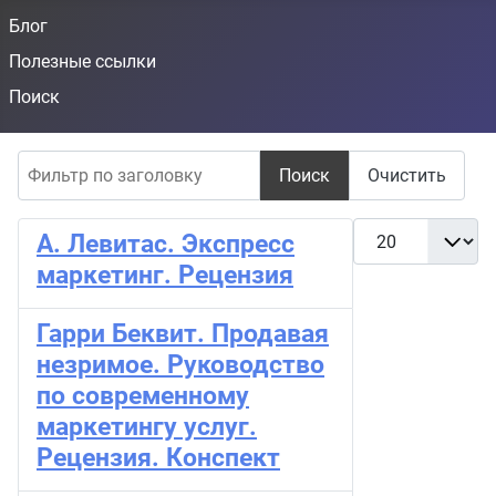
Блог
Полезные ссылки
Поиск
Фильтр по заголовку
Поиск
Очистить
Кол-во строк:
А. Левитас. Экспресс
маркетинг. Рецензия
Гарри Беквит. Продавая
незримое. Руководство
по современному
маркетингу услуг.
Рецензия. Конспект