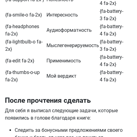
4 fa-2x}
{fa-battery-
{fa-smile-o fa-2x}
Интересность
3 fa-2x}
{fa-headphones
{fa-battery-
Аудиоформатность
fa-2x}
4 fa-2x}
{fa-lightbulb-o fa-
{fa-battery-
Мыслегенерируемость
2x}
3 fa-2x}
{fa-battery-
{fa-edit fa-2x}
Применимость
4 fa-2x}
{fa-thumbs-o-up
{fa-battery-
Мой вердикт
fa-2x}
4 fa-2x}
После прочтения сделать
Для себя я выписал следующие задачи, которые
появились в голове благодаря книге:
Следить за бонусными предложениями своего