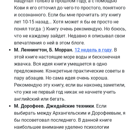
нащупал только в прошлом году, а с помощью
Кови я его отточил до чего-то простого, понятного
и осознанного. Если бы мне прочитать эту книгу
лет 10-15 назад… Хотя может я бы ее просто не
понял тогда :) Книгу очень рекомендую. Но боюсь,
что не каждому зайдет. Недавно я описывал свои
впечатления о ней в этом блоге.
М. Леннингтон, Б. Морран.
12 недель в году
. В
этой книге настоящее море воды и бесконечная
жвачка. Вся идея книги умещается в одно
предложение. Конкретные практические советы в
пару абзацев. Но сама идея очень хороша.
Рекомендую эту книгу, если вы наконец заметили,
что уже не первый год никак не начнете учить
английский или бегать.
М. Дорофеев. Джедайские техники
. Если
выбирать между Архангельским и Дорофеевым, я
бы посоветовал последнего. В данной книге
наибольшее внимание уделено психологии