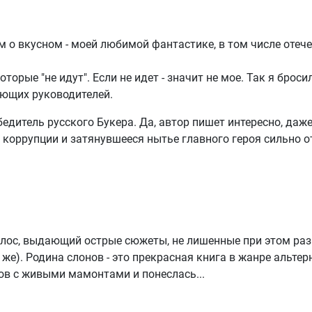
ом о вкусном - моей любимой фантастике, в том числе отеч
рые "не идут". Если не идет - значит не мое. Так я бросил
ающих руководителей.
бедитель русского Букера. Да, автор пишет интересно, да
оррупции и затянувшееся нытье главного героя сильно отт
в голос, выдающий острые сюжеты, не лишенные при этом 
 же). Родина слонов - это прекрасная книга в жанре альте
ов с живыми мамонтами и понеслась...