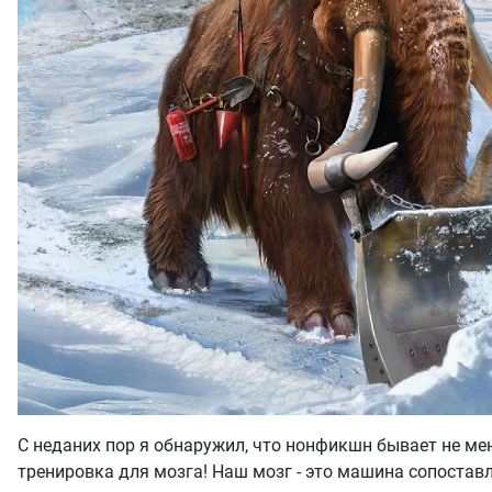
С неданих пор я обнаружил, что нонфикшн бывает не ме
тренировка для мозга! Наш мозг - это машина сопостав