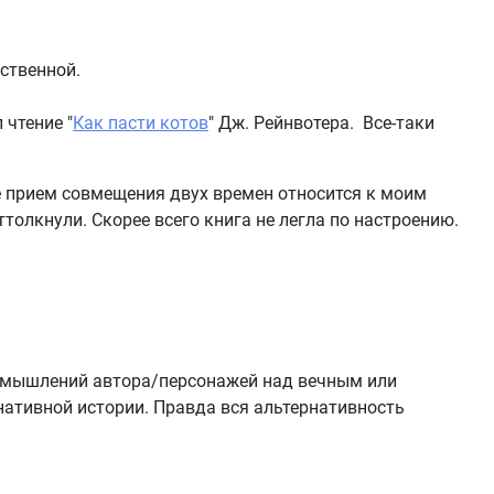
ественной.
 чтение "
Как пасти котов
" Дж. Рейнвотера. Все-таки
же прием совмещения двух времен относится к моим
олкнули. Скорее всего книга не легла по настроению.
размышлений автора/персонажей над вечным или
рнативной истории. Правда вся альтернативность